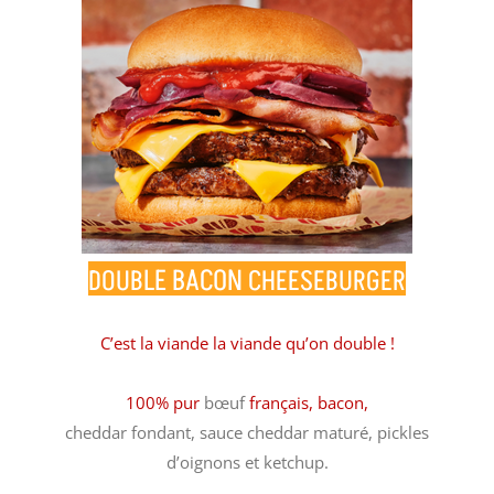
LE BACON
DOUB
CHEESEBURGER
C’est la viande la viande qu’on double !
100% pur
bœuf
français, bacon,
cheddar fondant, sauce cheddar maturé, pickles
d’oignons et ketchup.