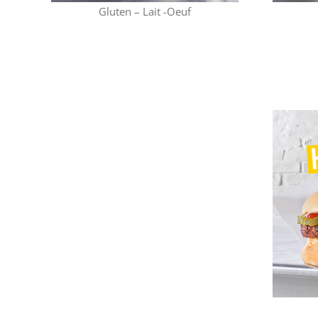
Gluten – Lait -Oeuf
Céleri – Gluten –
Lai
t