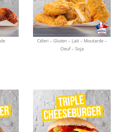
rde
Céleri – Gluten – Lait – Moutarde –
Oeuf – Soja